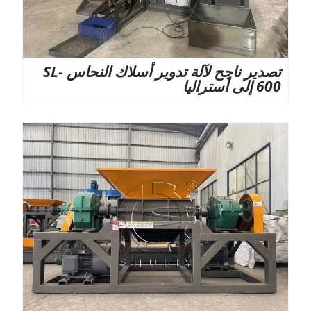
تصدير ناجح لآلة تدوير أسلاك النحاس SL-
600 إلى أستراليا