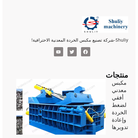
Shuliy-شركة تصنيع مكبس الخردة المعدنية الاحترافية!
منتجات
مكبس
معدني
أفقي
لضغط
الخردة
وإعادة
تدويرها