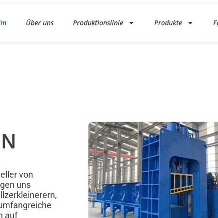
im
Über uns
Produktionslinie
Produkte
F
EN
eller von
igen uns
lzerkleinerern,
 umfangreiche
n auf