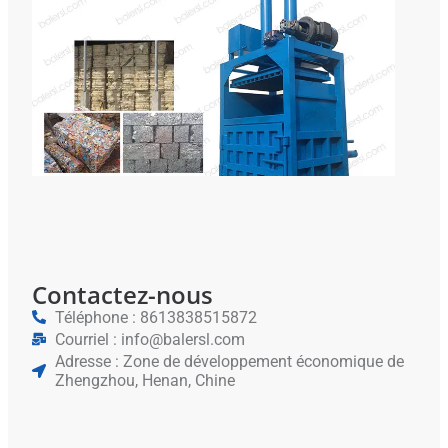
Pre
Bal
Vert
Mét
Le
Rec
De 
Ferr
De
L'a
Contactez-nous
Téléphone : 8613838515872
Courriel : info@balersl.com
Adresse : Zone de développement économique de
Zhengzhou, Henan, Chine