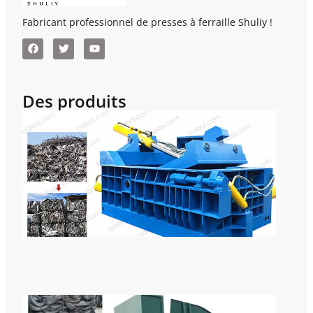
Fabricant professionnel de presses à ferraille Shuliy !
Des produits
Pre
Bal
Mét
Hor
Pou
Pre
Le
Rec
Des
Déc
Mac