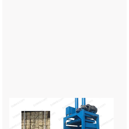
ラ
ー
マ
シ
ン
横
型
油
圧
梱
包
装
置
鉄
ず
ア
ミ