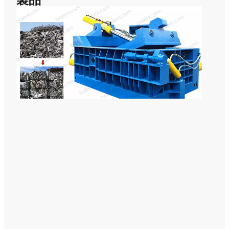
ス
ク
ラ
ッ
プ
プ
レ
ス
お
よ
び
リ
サ
イ
ク
ル
用