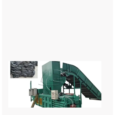
の
横
型
金
属
ベ
ー
ラ
ー
産
業
用
タ
イ
ヤ
バ
レ