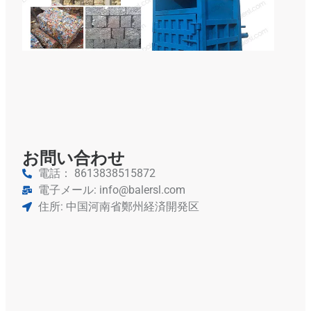
サ
ク
用
型
属
ー
ー
お問い合わせ
電話： 8613838515872
電子メール: info@balersl.com
住所: 中国河南省鄭州経済開発区