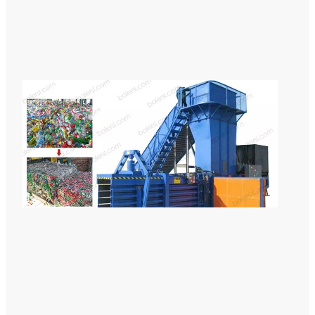
ー
マ
シ
ン
プ
ラ
ス
チ
ッ
ク
リ
サ
イ
ク
ル
ベ
ー