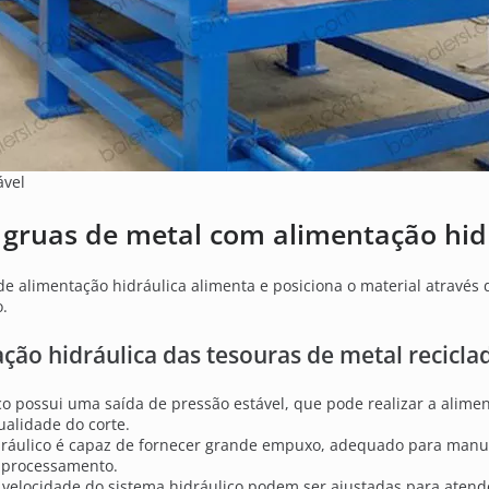
ável
 gruas de metal com alimentação hid
alimentação hidráulica alimenta e posiciona o material através d
o.
ação hidráulica das tesouras de metal recicla
o possui uma saída de pressão estável, que pode realizar a alime
ualidade do corte.
dráulico é capaz de fornecer grande empuxo, adequado para manu
 processamento.
 velocidade do sistema hidráulico podem ser ajustadas para aten