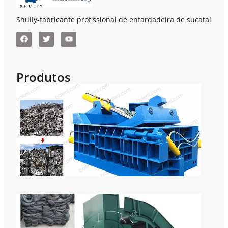
Shuliy-fabricante profissional de enfardadeira de sucata!
Produtos
Enf
De 
Hor
Par
Pre
E
Rec
De 
Máq
Indu
Com