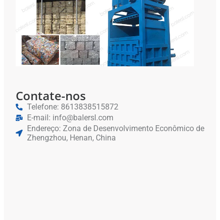
Vert
Rec
De 
De 
Contate-nos
Telefone: 8613838515872
E-mail: info@balersl.com
Endereço: Zona de Desenvolvimento Econômico de
Zhengzhou, Henan, China