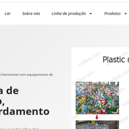
Lar
Sobre nós
Linha de produção
Produtos
o horizontal com equipamento de
a de
,
ardamento