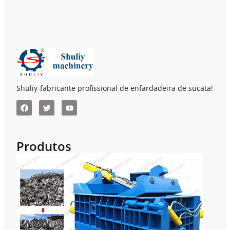
Shuliy-fabricante profissional de enfardadeira de sucata!
Produtos
Enf
De 
Hor
Par
Pre
E