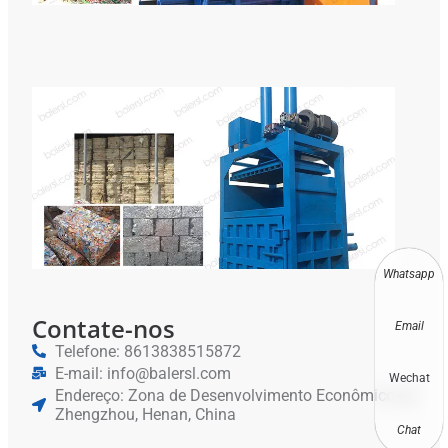
Enf
Hid
Hor
Enf
De 
Vert
Rec
De 
De 
Whatsapp
Contate-nos
Email
Telefone: 8613838515872
E-mail: info@balersl.com
Wechat
Endereço: Zona de Desenvolvimento Econômico de
Zhengzhou, Henan, China
Chat