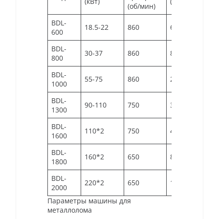
(кВт)
(кг/ч)
(об/мин)
BDL-
18.5-22
860
600-800
600
BDL-
30-37
860
800-1000
800
BDL-
55-75
860
2500-3500
1000
BDL-
90-110
750
3500-5000
1300
BDL-
110*2
750
4000-8000
1600
BDL-
160*2
650
8000-12000
1800
BDL-
220*2
650
10000-18000
2000
Параметры машины для
металлолома