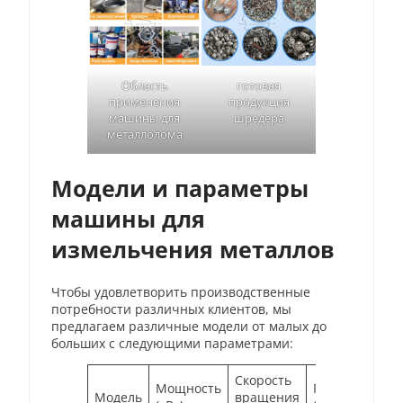
Область
готовая
применения
продукция
машины для
шредера
металлолома
Модели и параметры
машины для
измельчения металлов
Чтобы удовлетворить производственные
потребности различных клиентов, мы
предлагаем различные модели от малых до
больших с следующими параметрами:
Скорость
Мощность
Производител
Модель
вращения