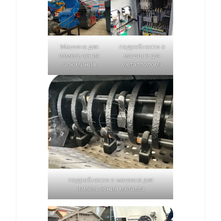
Машина для
подробности о
измельчения
машине для
алюминия
металлолома
подробности о машине для
измельчения металла