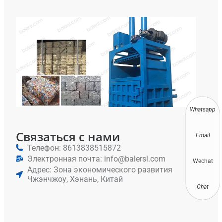
Вер
Пре
По
Для
Пер
Мет
И А
Whatsapp
Связаться с нами
Email
Телефон: 8613838515872
Электронная почта: info@balersl.com
Wechat
Адрес: Зона экономического развития
Чжэнчжоу, Хэнань, Китай
Chat