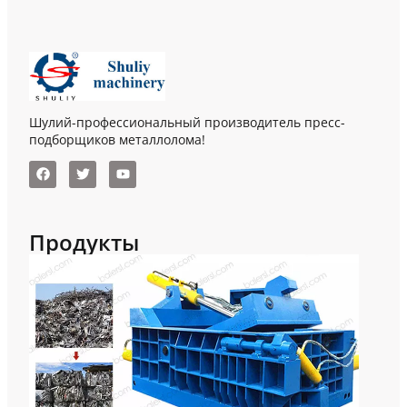
Шулий-профессиональный производитель пресс-
подборщиков металлолома!
Продукты
Гор
Пре
По
Мет
Пре
Пер
Мет