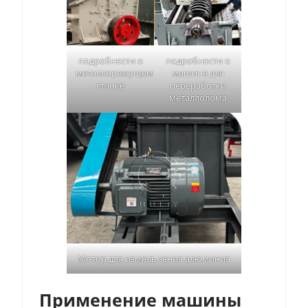
подробности о
подробности о
металлорежущем
машине для
станке
переработки
металлолома
Мотор для измельчения алюминия
Применение машины