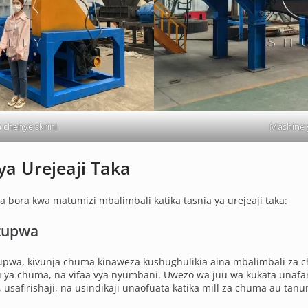
 chenye skrini
Mashine 
a Urejeaji Taka
bora kwa matumizi mbalimbali katika tasnia ya urejeaji taka:
utupwa
tupwa, kivunja chuma kinaweza kushughulikia aina mbalimbali za ch
 ya chuma, na vifaa vya nyumbani. Uwezo wa juu wa kukata unaf
 usafirishaji, na usindikaji unaofuata katika mill za chuma au tanu