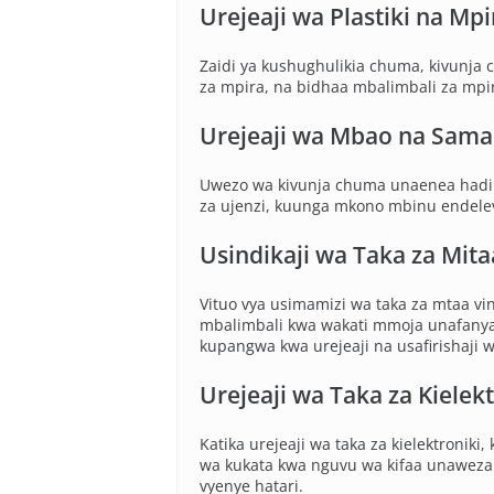
Urejeaji wa Plastiki na Mpi
Zaidi ya kushughulikia chuma, kivunja c
za mpira, na bidhaa mbalimbali za mpira
Urejeaji wa Mbao na Sama
Uwezo wa kivunja chuma unaenea hadi k
za ujenzi, kuunga mkono mbinu endelev
Usindikaji wa Taka za Mita
Vituo vya usimamizi wa taka za mtaa v
mbalimbali kwa wakati mmoja unafanya k
kupangwa kwa urejeaji na usafirishaji w
Urejeaji wa Taka za Kielekt
Katika urejeaji wa taka za kielektronik
wa kukata kwa nguvu wa kifaa unaweza k
vyenye hatari.