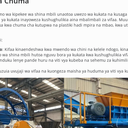
ja Chuma
 wa kipekee wa shina mbili unaotoa uwezo wa kukata na kusaga 
 ya kukata inayoweza kushughulikia aina mbalimbali za vifaa. M
utoka kwa chuma cha kutupwa na plastiki hadi mpira na mbao, kw
i:
go
: Kifaa kinaendeshwa kwa mwendo wa chini na kelele ndogo, kinac
 wa shina mbili hutoa nguvu bora ya kukata kwa kushughulikia vi
duku lenye pande huru na viti vya kubeba na sehemu za kuhimili
uzuia uvujaji wa vifaa na kuongeza maisha ya huduma ya viti vya 