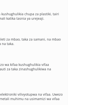
kushughulikia chupa za plastiki, tairi
li katika tasnia ya urejeaji.
leti za mbao, taka za samani, na mbao
 na taka.
o wa kifaa kushughulikia vifaa
auti za taka zinashughulikiwa na
elektroniki vilivyotupwa na vifaa. Uwezo
a metali muhimu na usimamizi wa vifaa