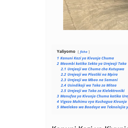
Yaliyomo
ficha
1
Kanuni Kazi ya Kivunja Chuma
2
Maombi katika Sekta ya Urejeaji Taka
2.1
Urejeaji wa Chuma cha Kutupwa
2.2
Urejeaji wa Plastiki na Mpira
2.3
Urejeaji wa Mbao na Samani
2.4
Usindikaji wa Taka za Mitaa
2.5
Urejeaji wa Taka za Kielektroniki
3
Manufaa ya Kivunja Chuma katika Ure
4
Vigezo Muhimu vya Kuchagua Kivunj
5
Mwelekeo wa Baadaye wa Teknolojia 