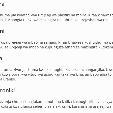
ra
huma pia kinafaa kwa urejeaji wa plastiki na mpira. Kifaa kinaweza 
, kuchangia ulinzi wa mazingira na juhudi za urejeshaji wa rasilima
ni
wa urejeaji wa mbao na samani. Kifaa kinaweza kushughulikia pa
u za urejeaji wa mbao na kupunguza athari za mazingira kutokana
a
inatumia kivunja chuma kwa kushughulikia taka mchanganyiko. Uwez
uwa bora kwa vituo vya usindikaji taka vya kina, ambapo aina tof
a ufanisi.
roniki
i, kivunja chuma kina jukumu muhimu katika kushughulikia vifaa vya 
ukata kwa ufanisi sehemu za elektroniki, kurahisisha urejeaji w