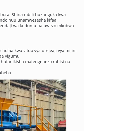
bora. Shina mbili huzunguka kwa
uundo huu unamwezesha kifaa
a utendaji wa kudumu na uwezo mkubwa
hofaa kwa vituo vya urejeaji vya mijini
faa vigumu
 hufanikisha matengenezo rahisi na
kubeba