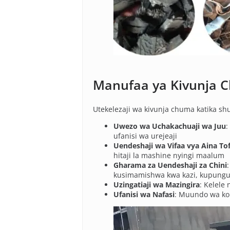
Manufaa ya Kivunja C
Utekelezaji wa kivunja chuma katika shu
Uwezo wa Uchakachuaji wa Juu
:
ufanisi wa urejeaji
Uendeshaji wa Vifaa vya Aina Tof
hitaji la mashine nyingi maalum
Gharama za Uendeshaji za Chini
kusimamishwa kwa kazi, kupungu
Uzingatiaji wa Mazingira
: Kelele
Ufanisi wa Nafasi
: Muundo wa kom