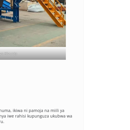
ya Kivunja
uma, ikiwa ni pamoja na miili ya
anya iwe rahisi kupunguza ukubwa wa
ru.