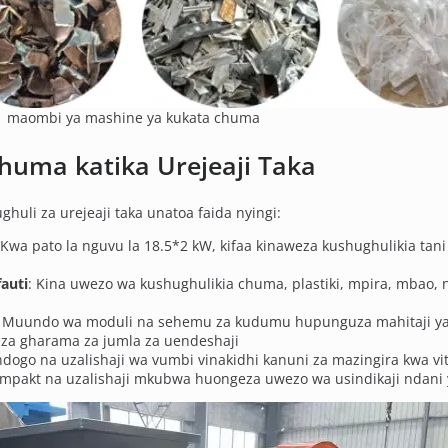
maombi ya mashine ya kukata chuma
huma katika Urejeaji Taka
ghuli za urejeaji taka unatoa faida nyingi:
 Kwa pato la nguvu la 18.5*2 kW, kifaa kinaweza kushughulikia tani
auti
: Kina uwezo wa kushughulikia chuma, plastiki, mpira, mbao, n
: Muundo wa moduli na sehemu za kudumu hupunguza mahitaji ya
za gharama za jumla za uendeshaji
 ndogo na uzalishaji wa vumbi vinakidhi kanuni za mazingira kwa vit
pakt na uzalishaji mkubwa huongeza uwezo wa usindikaji ndani y