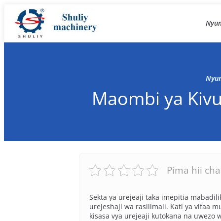
Nyu
Nyu
Maombi ya Kivun
Pima hii ch
Sekta ya urejeaji taka imepitia mabadili
urejeshaji wa rasilimali. Kati ya vifa
kisasa vya urejeaji kutokana na uwezo