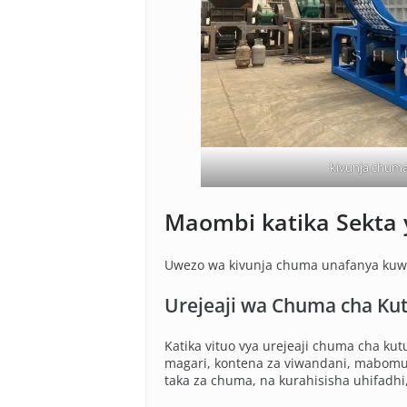
kivunja chuma
Maombi katika Sekta y
Uwezo wa kivunja chuma unafanya kuwa 
Urejeaji wa Chuma cha K
Katika vituo vya urejeaji chuma cha ku
magari, kontena za viwandani, mabomu
taka za chuma, na kurahisisha uhifadhi,