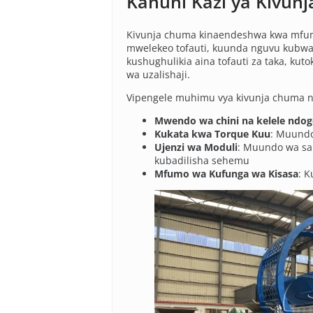
Kanuni Kazi ya Kivun
Kivunja chuma kinaendeshwa kwa mfumo
mwelekeo tofauti, kuunda nguvu kubwa
kushughulikia aina tofauti za taka, k
wa uzalishaji.
Vipengele muhimu vya kivunja chuma n
Mwendo wa chini na kelele ndo
Kukata kwa Torque Kuu
: Muundo
Ujenzi wa Moduli
: Muundo wa san
kubadilisha sehemu
Mfumo wa Kufunga wa Kisasa
: K