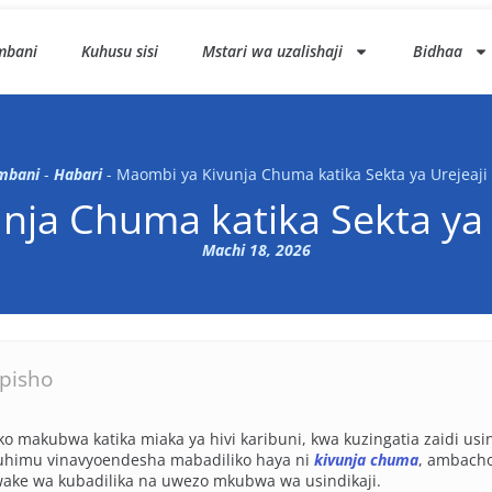
mbani
Kuhusu sisi
Mstari wa uzalishaji
Bidhaa
mbani
-
Habari
-
Maombi ya Kivunja Chuma katika Sekta ya Urejeaji
ja Chuma katika Sekta ya 
Machi 18, 2026
apisho
ko makubwa katika miaka ya hivi karibuni, kwa kuzingatia zaidi usin
a muhimu vinavyoendesha mabadiliko haya ni
kivunja chuma
, ambacho
 wake wa kubadilika na uwezo mkubwa wa usindikaji.