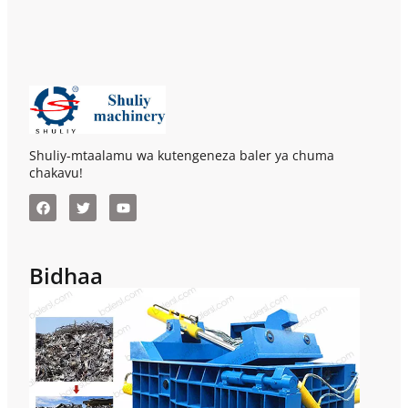
Shuliy-mtaalamu wa kutengeneza baler ya chuma
chakavu!
Bidhaa
Mla
Met
Bal
Kwa 
Ya