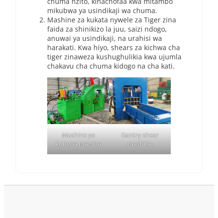
chuma nzito, kinachofaa kwa mitambo
mikubwa ya usindikaji wa chuma.
Mashine za kukata nywele za Tiger zina
faida za shinikizo la juu, saizi ndogo,
anuwai ya usindikaji, na urahisi wa
harakati. Kwa hiyo, shears za kichwa cha
tiger zinaweza kushughulikia kwa ujumla
chakavu cha chuma kidogo na cha kati.
Mashine ya
Gantry shear
kunyoa mamba
mashine