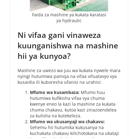
Faida za mashine ya kukata karatasi
ya hydraulic
Ni vifaa gani vinaweza
kuunganishwa na mashine
hii ya kunyoa?
Mashine za uwezo wa juu wa kukata nywele mara
nyingi hutumiwa pamoja na vifaa vifuatavyo vya
kusaidia ili kuboresha ufanisi na urahisi:
Mfumo wa kusambaza:
Mfumo huu
hutumiwa kufikisha vifaa vya chuma
kwenye eneo la kazi la mashine za kukata
chuma chakavu, kutoa kazi zinazoendelea
za kulisha na kutekeleza.
Mfumo wa ukusanyaji wa chakavu:
Sehemu hii hutumika kukusanya na
kuchakata chakavu kilichotokana na ukataji