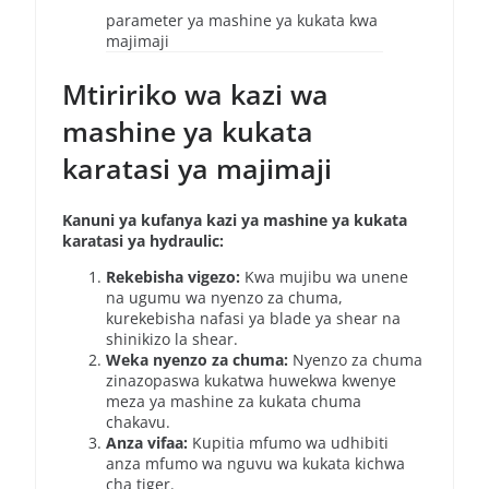
parameter ya mashine ya kukata kwa
majimaji
Mtiririko wa kazi wa
mashine ya kukata
karatasi ya majimaji
Kanuni ya kufanya kazi ya mashine ya kukata
karatasi ya hydraulic:
Rekebisha vigezo:
Kwa mujibu wa unene
na ugumu wa nyenzo za chuma,
kurekebisha nafasi ya blade ya shear na
shinikizo la shear.
Weka nyenzo za chuma:
Nyenzo za chuma
zinazopaswa kukatwa huwekwa kwenye
meza ya mashine za kukata chuma
chakavu.
Anza vifaa:
Kupitia mfumo wa udhibiti
anza mfumo wa nguvu wa kukata kichwa
cha tiger.