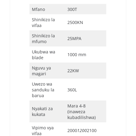
Mfano
300T
Shinikizo la
2500KN
vifaa
Shinikizo la
25MPA
mfumo
Ukubwa wa
1000 mm
blade
Nguvu ya
22KW
magari
Uwezo wa
sanduku la
360L
barua
Mara 4-8
Nyakati za
(inaweza
kukata
kubadilishwa)
Vipimo vya
2000
1200
2100
vifaa