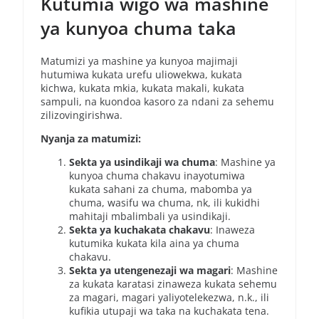
Kutumia wigo wa mashine
ya kunyoa chuma taka
Matumizi ya mashine ya kunyoa majimaji
hutumiwa kukata urefu uliowekwa, kukata
kichwa, kukata mkia, kukata makali, kukata
sampuli, na kuondoa kasoro za ndani za sehemu
zilizovingirishwa.
Nyanja za matumizi:
Sekta ya usindikaji wa chuma
: Mashine ya
kunyoa chuma chakavu inayotumiwa
kukata sahani za chuma, mabomba ya
chuma, wasifu wa chuma, nk, ili kukidhi
mahitaji mbalimbali ya usindikaji.
Sekta ya kuchakata chakavu
: Inaweza
kutumika kukata kila aina ya chuma
chakavu.
Sekta ya utengenezaji wa magari
: Mashine
za kukata karatasi zinaweza kukata sehemu
za magari, magari yaliyotelekezwa, n.k., ili
kufikia utupaji wa taka na kuchakata tena.