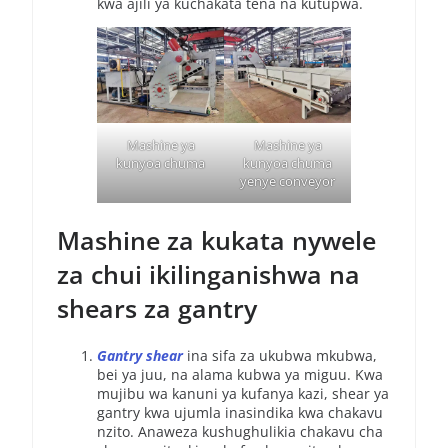
kwa ajili ya kuchakata tena na kutupwa.
Mashine ya
Mashine ya
kunyoa chuma
kunyoa chuma
yenye conveyor
Mashine za kukata nywele
za chui ikilinganishwa na
shears za gantry
Gantry shear
ina sifa za ukubwa mkubwa,
bei ya juu, na alama kubwa ya miguu. Kwa
mujibu wa kanuni ya kufanya kazi, shear ya
gantry kwa ujumla inasindika kwa chakavu
nzito. Anaweza kushughulikia chakavu cha