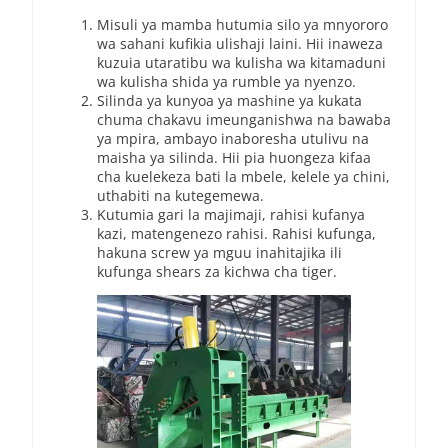
Misuli ya mamba hutumia silo ya mnyororo
wa sahani kufikia ulishaji laini. Hii inaweza
kuzuia utaratibu wa kulisha wa kitamaduni
wa kulisha shida ya rumble ya nyenzo.
Silinda ya kunyoa ya mashine ya kukata
chuma chakavu imeunganishwa na bawaba
ya mpira, ambayo inaboresha utulivu na
maisha ya silinda. Hii pia huongeza kifaa
cha kuelekeza bati la mbele, kelele ya chini,
uthabiti na kutegemewa.
Kutumia gari la majimaji, rahisi kufanya
kazi, matengenezo rahisi. Rahisi kufunga,
hakuna screw ya mguu inahitajika ili
kufunga shears za kichwa cha tiger.