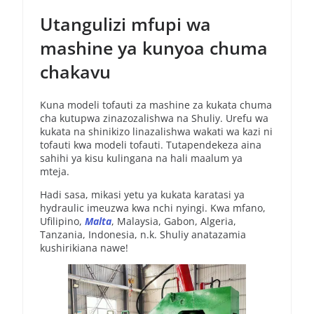
Utangulizi mfupi wa
mashine ya kunyoa chuma
chakavu
Kuna modeli tofauti za mashine za kukata chuma
cha kutupwa zinazozalishwa na Shuliy. Urefu wa
kukata na shinikizo linazalishwa wakati wa kazi ni
tofauti kwa modeli tofauti. Tutapendekeza aina
sahihi ya kisu kulingana na hali maalum ya
mteja.
Hadi sasa, mikasi yetu ya kukata karatasi ya
hydraulic imeuzwa kwa nchi nyingi. Kwa mfano,
Ufilipino,
Malta
, Malaysia, Gabon, Algeria,
Tanzania, Indonesia, n.k. Shuliy anatazamia
kushirikiana nawe!