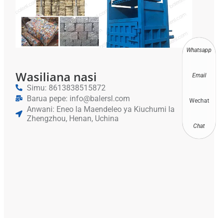
Kw
Alu
Cha
Usaf
Whatsapp
Wasiliana nasi
Email
Simu: 8613838515872
Barua pepe: info@balersl.com
Wechat
Anwani: Eneo la Maendeleo ya Kiuchumi la
Zhengzhou, Henan, Uchina
Chat