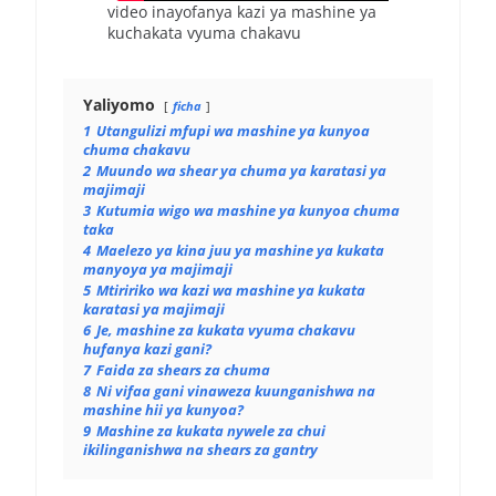
video inayofanya kazi ya mashine ya
kuchakata vyuma chakavu
Yaliyomo
ficha
1
Utangulizi mfupi wa mashine ya kunyoa
chuma chakavu
2
Muundo wa shear ya chuma ya karatasi ya
majimaji
3
Kutumia wigo wa mashine ya kunyoa chuma
taka
4
Maelezo ya kina juu ya mashine ya kukata
manyoya ya majimaji
5
Mtiririko wa kazi wa mashine ya kukata
karatasi ya majimaji
6
Je, mashine za kukata vyuma chakavu
hufanya kazi gani?
7
Faida za shears za chuma
8
Ni vifaa gani vinaweza kuunganishwa na
mashine hii ya kunyoa?
9
Mashine za kukata nywele za chui
ikilinganishwa na shears za gantry