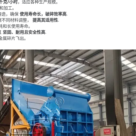
00千克/小时
，适应各种生产规模。
和加工。
铸造，确保
使用寿命长，破碎效率高
.
据不同材料调整，
提高其适用性
.
耗和长使用寿命。
其
坚固、耐用且安全性高
.
金属碎片飞出。