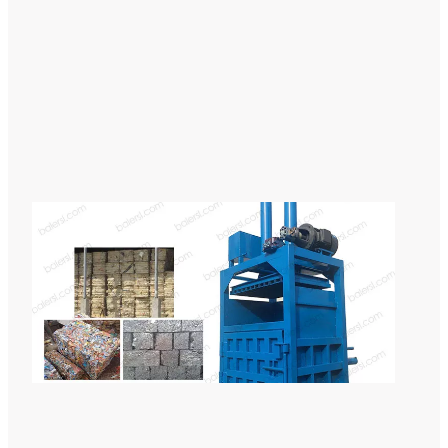
式
液
压
打
包
设
备
废
铁
铝
回
收
立
式
金
属