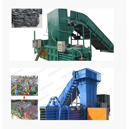
工
业
轮
胎
打
包
机
塑
料
回
收
打
包
机
卧