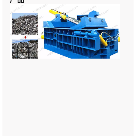
用
于
废
料
压
制
和
回
收
的
卧
式
金
属
打
包
机