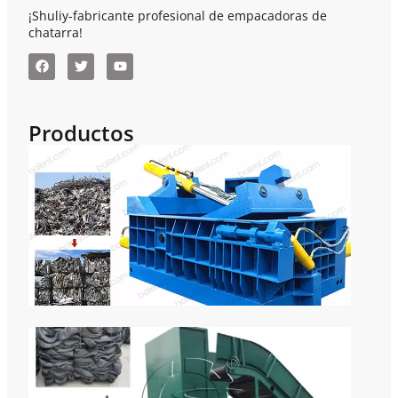
¡Shuliy-fabricante profesional de empacadoras de
chatarra!
Productos
Emp
De 
Hor
Par
Pre
Rec
Cha
Máq
Bal
Neu